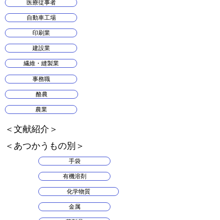
医療従事者
自動車工場
印刷業
建設業
繊維・縫製業
事務職
酪農
農業
​＜文献紹介＞
​＜あつかうもの別＞
手袋
有機溶剤
化学物質
金属