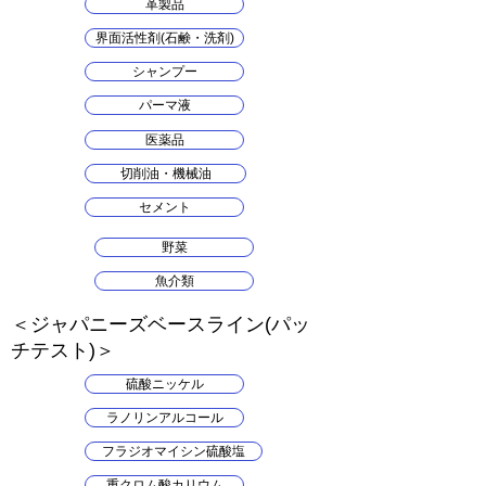
革製品
界面活性剤(石鹸・洗剤)
シャンプー
パーマ液
医薬品
切削油・機械油
セメント
野菜
魚介類
​＜ジャパニーズベースライン(パッ
チテスト)＞
硫酸ニッケル
ラノリンアルコール
フラジオマイシン硫酸塩
重クロム酸カリウム