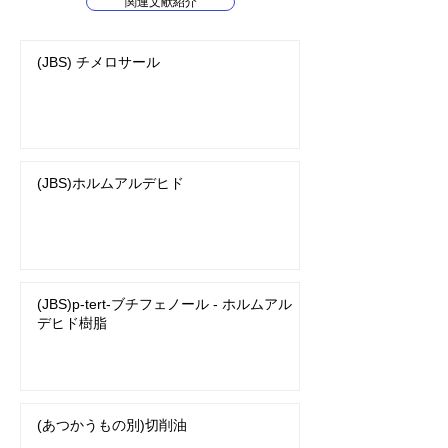
関連文献紹介
(JBS) チメロサール
(JBS)ホルムアルデヒド
(JBS)p-tert-ブチフェノール - ホルムアル
デヒド樹脂
(あつかうもの別)切削油