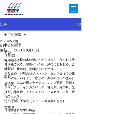
記事
全ての記事
2021年5月9日
全ての記事
(JBS)ロジン
更新日：
2021年8月15日
手袋
【特徴】
ロジンとは松の木の根などから抽出して作られる天
有機溶剤
然樹脂である。印刷インクや、紙のにじみどめ、合
革製品
成ゴム、接着剤、塗料などに使われている。
滑り止め（野球のロジンバック、ダンス会場での床
塗料
への散布、バイオリンなどの弦楽器の弓への塗布）
のほか、はんだ用フラックス、レンズ研磨、印刷イ
毛染め
ンキ、チューインガムベース、乳化剤、絵の具、光
シャンプー
沢紙、磨き粉、アイシャドウ・マスカラ、口紅、除
毛ワックス。
パーマ液
そのほか、医薬品（スピール膏や湿布など）
医薬品
【感作されやすい職業】