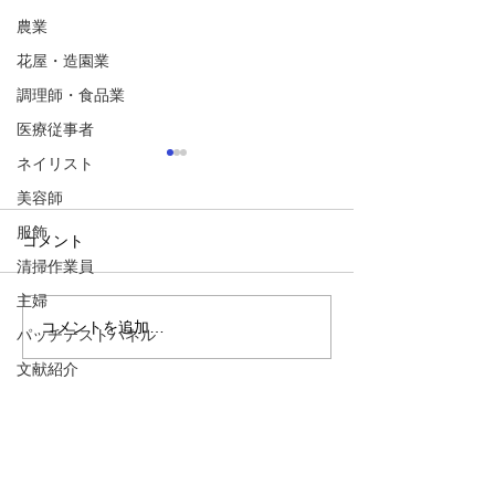
農業
花屋・造園業
調理師・食品業
医療従事者
ネイリスト
(JBS)ホルムアルデヒド
(JBS)p-tert-
ル - ホルムア
美容師
【用途】 衣料品防しわ加工
脂
服飾
剤、樹脂、建材、塗料、防腐
【用途】 ゴム、
コメント
剤、金属加工剤 【感作されや
のオイル、消毒剤
清掃作業員
すい職業】 工業、医療、建設
ベニヤ板、絶縁体
主婦
業など 【問題点】 化粧品や
臭、殺虫剤など 
コメントを追加…
パッチテストパネル
シャンプーなどの日用品にも
すい職業】 皮革
文献紹介
含まれる。 職業的な暴露とし
工場、合板製造業
ては、金属加工油剤、洗浄
点】 優れた粘着
パラフェニレンジアミン
剤、歯根管消毒剤、医療器具
耐熱性、柔軟性が
イソチアゾリンミックス
の消毒剤などがある。...
に靴や皮革、合成
カインミックス
剤として使用される。