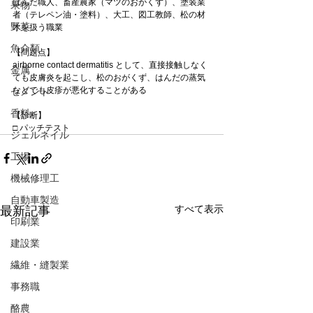
はんだ職人、畜産農家（マツのおがくず）、塗装業
果物
者（テレペン油・塗料）、大工、図工教師、松の材
野菜
木を扱う職業
魚介類
【問題点】
airborne contact dermatitis として、直接接触しなく
金属
ても皮膚炎を起こし、松のおがくず、はんだの蒸気
などでも皮疹が悪化することがある
セメント
香料
【診断】
□ パッチテスト
ジェルネイル
工場
機械修理工
自動車製造
すべて表示
最新記事
印刷業
建設業
繊維・縫製業
事務職
酪農