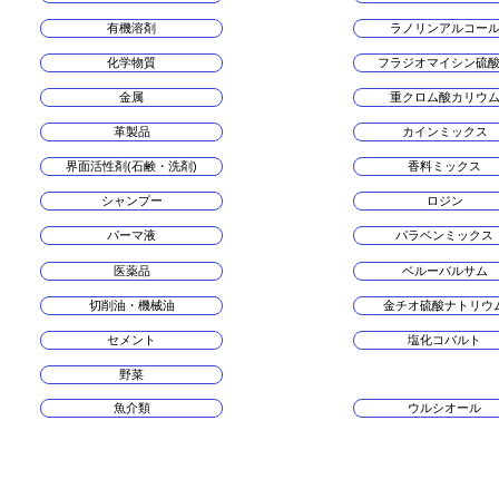
有機溶剤
ラノリンアルコー
化学物質
フラジオマイシン硫
金属
重クロム酸カリウ
革製品
カインミックス
界面活性剤(石鹸・洗剤)
香料ミックス
シャンプー
ロジン
パーマ液
パラベンミックス
医薬品
ベルーバルサム
切削油・機械油
金チオ硫酸ナトリウ
セメント
塩化コバルト
野菜
魚介類
ウルシオール