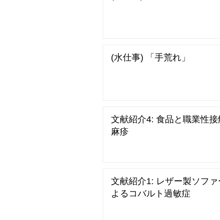
(水仕事) 「手荒れ」
文献紹介4: 食品と職業性
麻疹
文献紹介1: レザー製ソフ
よるコバルト過敏症