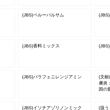
(JBS)ペルーバルサム
(JB
(JBS)香料ミックス
(JB
(JBS)パラフェニレンジアミン
(文献
膚炎
因の
(JBS)イソチアゾリノンミック
(扱