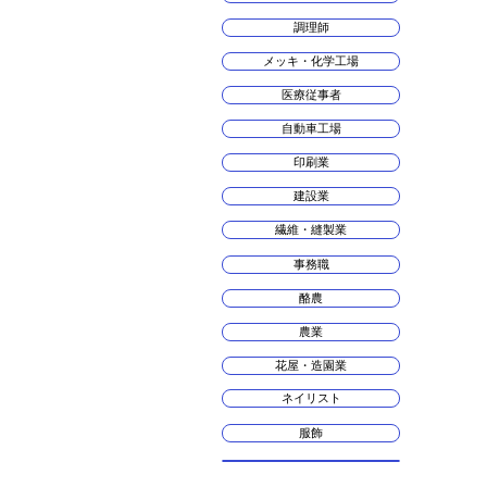
調理師
メッキ・化学工場
医療従事者
自動車工場
印刷業
建設業
繊維・縫製業
事務職
酪農
農業
花屋・造園業
ネイリスト
服飾