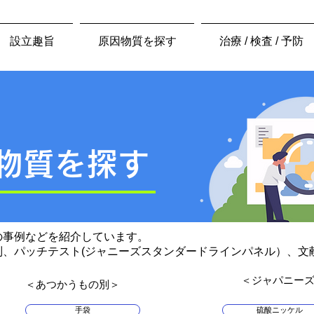
設立趣旨
原因物質を探す
治療 / 検査 / 予防
物質を探す
の事例などを紹介しています。
別、パッチテスト(ジャニーズスタンダードラインパネル）、文
​＜ジャパニー
​＜あつかうもの別＞
手袋
硫酸ニッケル