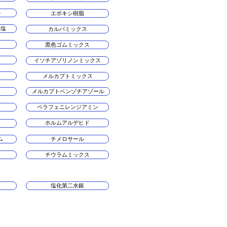
ル
エポキシ樹脂
酸塩
カルバミックス
ム
黒色ゴムミックス
イソチアゾリノンミックス
メルカプトミックス
メルカプトベンゾチアゾール
ペラフェニレンジアミン
ホルムアルデヒド
ム
チメロサール
チウラムミックス
塩化第二水銀