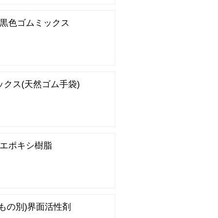
S)黒色ゴムミックス
ックス(天然ゴム手袋)
S)エポキシ樹脂
うもの別)界面活性剤