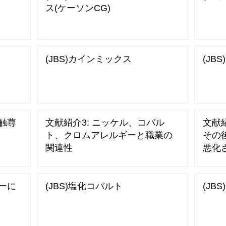
ス(ケーソンCG)
(JBS)カインミックス
(JB
接触蕁
文献紹介3: ニッケル、コバル
文献紹
ト、クロムアレルギーと職業の
その
関連性
悪化
ァーに
(JBS)塩化コバルト
(JB