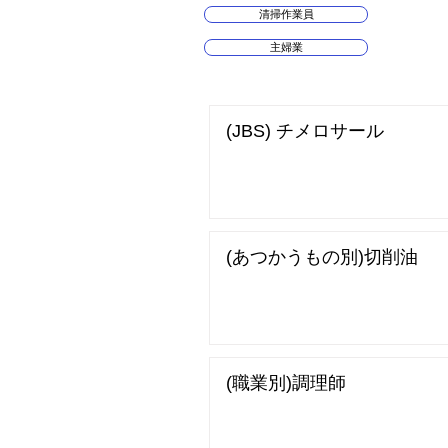
清掃作業員
主婦業
(JBS) チメロサール
(あつかうもの別)切削油
(職業別)調理師