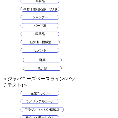
革製品
界面活性剤(石鹸・洗剤)
シャンプー
パーマ液
医薬品
切削油・機械油
セメント
野菜
魚介類
​＜ジャパニーズベースライン(パッ
チテスト)＞
硫酸ニッケル
ラノリンアルコール
フラジオマイシン硫酸塩
重クロム酸カリウム