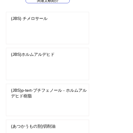
関連文献紹介
(JBS) チメロサール
(JBS)ホルムアルデヒド
(JBS)p-tert-ブチフェノール - ホルムアル
デヒド樹脂
(あつかうもの別)切削油