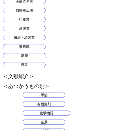
医療従事者
自動車工場
印刷業
建設業
繊維・縫製業
事務職
酪農
農業
​＜文献紹介＞
​＜あつかうもの別＞
手袋
有機溶剤
化学物質
金属