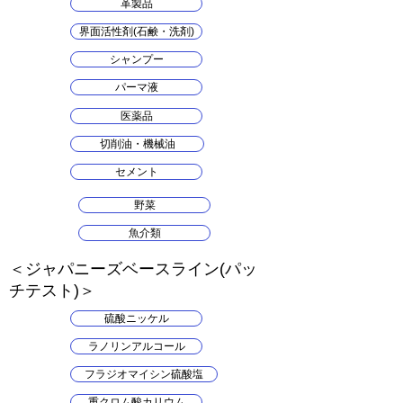
革製品
界面活性剤(石鹸・洗剤)
シャンプー
パーマ液
医薬品
切削油・機械油
セメント
野菜
魚介類
​＜ジャパニーズベースライン(パッ
チテスト)＞
硫酸ニッケル
ラノリンアルコール
フラジオマイシン硫酸塩
重クロム酸カリウム