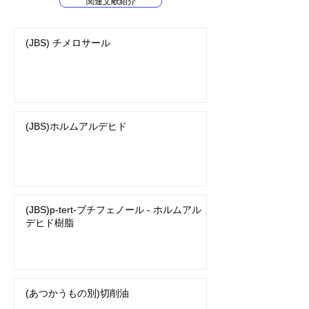
関連文献紹介
(JBS) チメロサール
(JBS)ホルムアルデヒド
(JBS)p-tert-ブチフェノール - ホルムアル
デヒド樹脂
(あつかうもの別)切削油