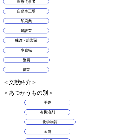
医療従事者
自動車工場
印刷業
建設業
繊維・縫製業
事務職
酪農
農業
​＜文献紹介＞
​＜あつかうもの別＞
手袋
有機溶剤
化学物質
金属