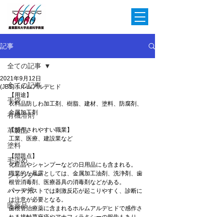
記事
全ての記事
2021年9月12日
全ての記事
(JBS)ホルムアルデヒド
【用途】
手袋
衣料品防しわ加工剤、樹脂、建材、塗料、防腐剤、
金属加工剤
有機溶剤
革製品
【感作されやすい職業】
工業、医療、建設業など
塗料
【問題点】
毛染め
化粧品やシャンプーなどの日用品にも含まれる。
職業的な暴露としては、金属加工油剤、洗浄剤、歯
シャンプー
根管消毒剤、医療器具の消毒剤などがある。
パーマ液
パッチテストでは刺激反応が起こりやすく、診断に
は注意が必要となる。
医薬品
歯根管治療薬に含まれるホルムアルデヒドで感作さ