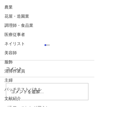
農業
花屋・造園業
調理師・食品業
医療従事者
ネイリスト
(JBS)p-tert-ブチフェノー
(あつかうもの別
美容師
ル - ホルムアルデヒド樹
切削油とは？ 金
服飾
脂
【用途】 ゴム、革、印刷、車
と機械との摩擦を
コメント
清掃作業員
のオイル、消毒剤、殺虫剤、
温度をできるだけ
主婦
ベニヤ板、絶縁体、消毒、脱
めに使用される。
パッチテストパネル
臭、殺虫剤など 【感作されや
油と言い、それに
コメントを追加…
すい職業】 皮革製品、自動車
えてある。 (皮膚障
文献紹介
工場、合板製造業など 【問題
して、ケロシン（
パラフェニレンジアミン
点】 優れた粘着性、耐久性、
む場合には一次刺
イソチアゾリンミックス
耐熱性、柔軟性があり、とく
膚炎を繰り返し起
に靴や皮革、合成ゴムの接着
皮膚炎を起こすこ
カインミックス
剤として使用される。...
る。...