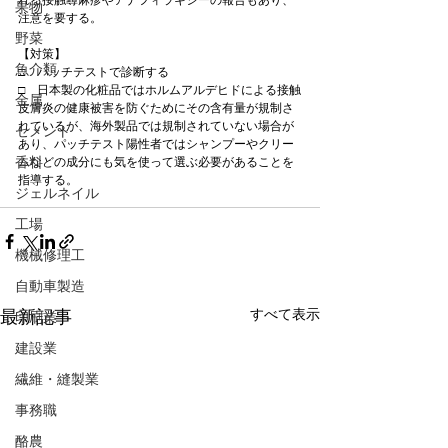
れる接触蕁麻疹やアナフィラキシーの報告もあり、
果物
注意を要する。
野菜
【対策】
魚介類
□　パッチテストで診断する
□　日本製の化粧品ではホルムアルデヒドによる接触
金属
皮膚炎の健康被害を防ぐためにその含有量が規制さ
れているが、海外製品では規制されていない場合が
セメント
あり、パッチテスト陽性者ではシャンプーやクリー
香料
ムなどの成分にも気を使って選ぶ必要があることを
指導する。
ジェルネイル
工場
機械修理工
自動車製造
すべて表示
最新記事
印刷業
建設業
繊維・縫製業
事務職
酪農