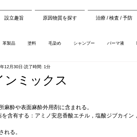
設立趣旨
原因物質を探す
治療 / 検査 / 予防
革製品
塗料
毛染め
シャンプー
パーマ液
0年12月30日
読了時間: 1分
セメント
香料
ジェルネイル
工場
機械修理工
カインミックス
務職
酪農
農業
花屋・造園業
調理師・食品業
所麻酔や表面麻酔外用剤に含まれる。
薬を含有する：アミノ安息香酸エチル，塩酸ジブカイン
される。