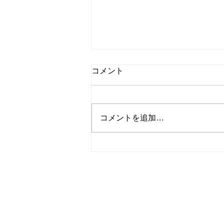
(JBS)パラフェニレンジアミ
コメント
ン
【用途】 パラフェニレンジアミ
ンは染毛剤の中でもっとも多く使
コメントを追加…
用されている酸化型永久染毛剤の
主成分 【感作されやすい職業】
理美容師におけるパラフェニレン
ジアミンのパッチテスト陽性率は
80-95%と報告されている 【問題
点】...