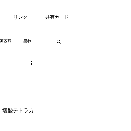
リンク
共有カード
医薬品
果物
自動車製造
印刷業
医療従事者
，塩酸テトラカ