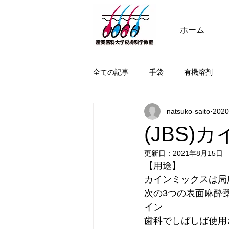
ホーム
全ての記事
手袋
有機溶剤
natsuko-saito
202
野菜
魚介類
金属
(JBS)
更新日：
2021年8月15日
建設業
繊維・縫製業
事
【用途】
カインミックスは局
次の3つの表面麻酔
ネイリスト
美容師
服飾
イン
歯科でしばしば使用